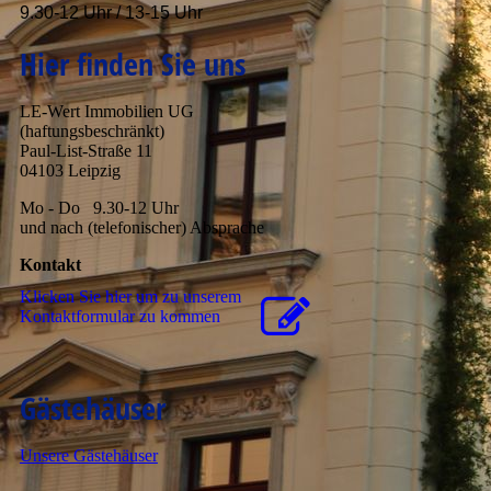
9.30-12 Uhr / 13-15 Uhr
Hier finden Sie un
s
LE-Wert Immobilien UG
(haftungsbeschränkt)
Paul-List-Straße 11
04103 Leipzig
Mo - Do 9.30-12 Uhr
und nach (telefonischer) Absprache
Kontakt
Klicken Sie hier um zu unserem
Kon­takt­for­mu­lar zu kommen
Gästehäuser
Unsere Gästehäuser