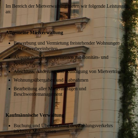
Im Bereich der Mietverwaltung bieten wir folgende Leistungen
an:
Allgemeine Mietverwaltung
Bewerbung und Vermietung freistehender Wohnungen
und Gewerbeeinheiten
Akquise von Mietinteressenten mit Bonitäts- und
Sozialprüfung
Abschluss, Änderung und Kündigung von Mietverträgen
Wohnungsübergaben und – abnahmen
Bearbeitung aller Mieteranfragen und
Beschwerdemanagement
Kaufmännische Verwaltung
Buchung und Überwachung des Zahlungsverkehrs
inklusive Mahnwesen