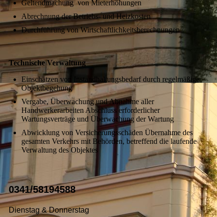
Geltendmachung von Mieterhöhungen
Abrechnung der Betriebs- und Heizkosten
Durchführung von Wirtschaftlichkeitsberechnungen
Technische Verwaltung
Einschätzen von Instandhaltungsbedarf durch regelmäßige
Objektbegehung
Vergabe, Überwachung und Abnahme aller
Handwerkerarbeiten Abschluss erforderlicher
Wartungsverträge und Überwachung der Wartung
Abwicklung von Versicherungsschäden Übernahme des
gesamten Verkehrs mit Behörden, betreffend die laufende
Verwaltung des Objektes
0341/58194588
Dienstag & Donnerstag