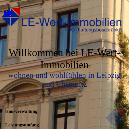
Willkommen bei LE-Wert-
Immobilien
wohnen und wohlfühlen in Leipzig
und Chemnitz
Hausverwaltung
Leistungsumfang